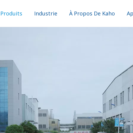
 Produits
Industrie
À Propos De Kaho
Ap
Filtre pour pointes de pipettes
Industrie des purificateurs d’eau
Industrie d