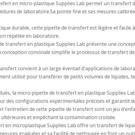
ansfert en micro-plastique Supplies Lab permet un transfert d
océdures de laboratoire.Sa pointe fine et ses mesures calibr
tique durable, cette pipette de transfert est légère et facile
tion répétée en laboratoire.
tte de transfert en plastique Supplies Lab présente une conc
onception conviviale simplifie le processus de transfert de l
ransfert convient à un large éventail d'applications de labora
nt utilisé pour transférer de petits volumes de liquides, tel
dués, la micro-pipette de transfert en plastique Supplies 
pour des configurations expérimentales précises et garantit d
et l'entretien de cette pipette de transfert sont un jeu d'enf
s ultérieures et empêchant la contamination croisée.
rt en microplastique Supplies Lab offre un transfert de liquid
 mesures graduées et sa facilité de nettoyage en font un outi