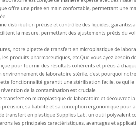
e laboratoire est conçue de manière experte avec des matéri
que offre une prise en main confortable, permettant une man
ée.
e distribution précise et contrôlée des liquides, garantissa
facilitent la mesure, permettant des ajustements précis du v
ures, notre pipette de transfert en microplastique de labora
e, les produits pharmaceutiques, etc.Que vous ayez besoin de
onçue pour fournir des résultats cohérents et précis à chaque
nvironnement de laboratoire stérile, c'est pourquoi notre 
te fonctionnalité garantit une stérilisation facile, ce qui le
révention de la contamination est cruciale.
 transfert en microplastique de laboratoire et découvrez la d
a précision, sa fiabilité et sa conception ergonomique pour a
de transfert en plastique Supplies Lab, un outil polyvalent c
rons les principales caractéristiques, avantages et applicati