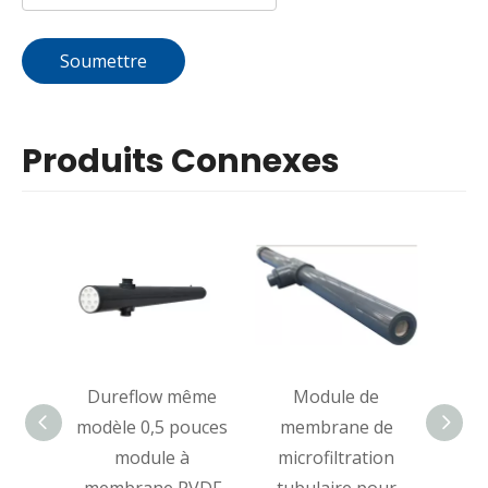
Soumettre
Produits Connexes
Dureflow même
Module de
M
modèle 0,5 pouces
membrane de
mem
module à
microfiltration
fibr