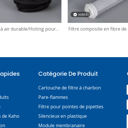
vidéo
e à air durable/Hoting pour
Filtre composite en fibre d
volaille
durable
Rapides
Catégorie De Produit
Cartouche de filtre à charbon
uits
Pare-flammes
e
Filtre pour pointes de pipettes
s de Kaho
Silencieux en plastique
ion
Module membranaire