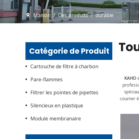
Maison
/
Des produits
/
durable
Tou
Catégorie de Produit
Cartouche de filtre à charbon
KAHO
e
Pare-flammes
professi
spéciau
Filtrer les pointes de pipettes
courrier 
Silencieux en plastique
Module membranaire