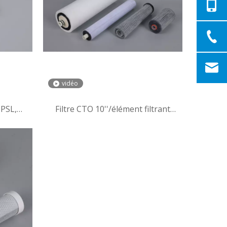
vidéo
 PSL,
Filtre CTO 10''/élément filtrant
 d'air
d'insertion