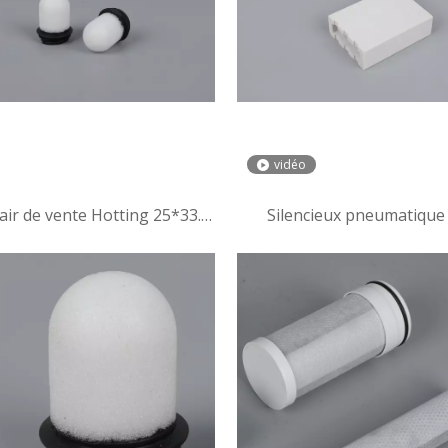
vidéo
à air de vente Hotting 25*33.9
Silencieux pneumatique
r incubateur de volaille
silencieux de compresseur
pneumatique