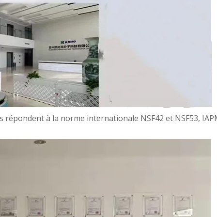
its répondent à la norme internationale NSF42 et NSF53, IA