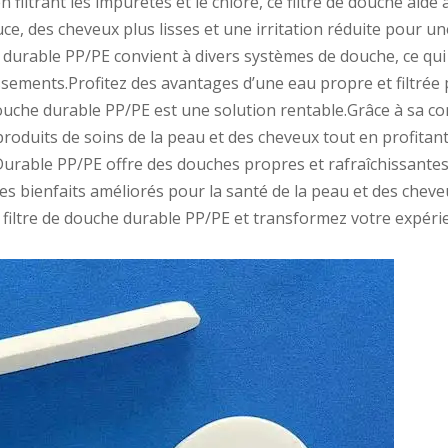
 filtrant les impuretés et le chlore, ce filtre de douche aide 
, des cheveux plus lisses et une irritation réduite pour un
e durable PP/PE convient à divers systèmes de douche, ce qui 
issements.Profitez des avantages d’une eau propre et filtrée 
 douche durable PP/PE est une solution rentable.Grâce à sa cons
oduits de soins de la peau et des cheveux tout en profitant 
Durable PP/PE offre des douches propres et rafraîchissantes 
 ses bienfaits améliorés pour la santé de la peau et des chev
le filtre de douche durable PP/PE et transformez votre expé