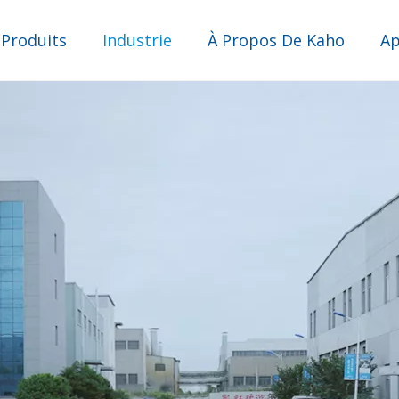
 Produits
Industrie
À Propos De Kaho
Ap
Filtre pour pointes de pipettes
Industrie des purificateurs d’eau
Industrie d