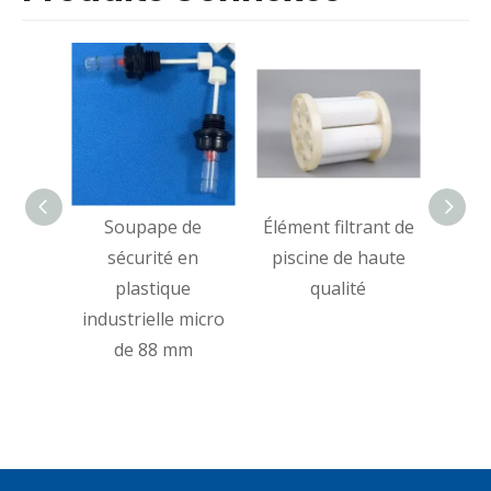
Soupape de
Élément filtrant de
Éléme
sécurité en
piscine de haute
eau
plastique
qualité
pers
industrielle micro
p
de 88 mm