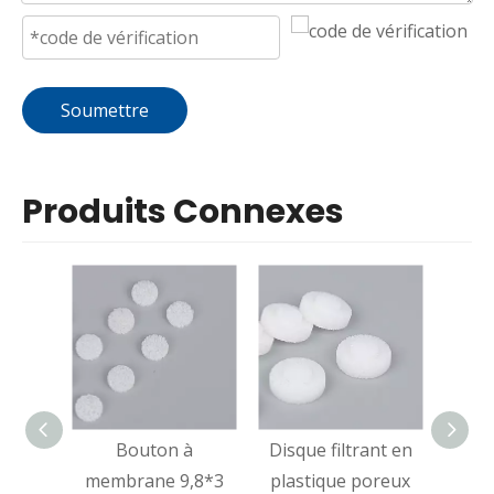
Soumettre
Produits Connexes
Bouton à
Disque filtrant en
Disq
membrane 9,8*3
plastique poreux
plas