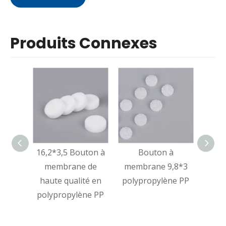
Produits Connexes
16,2*3,5 Bouton à
Bouton à
Disq
membrane de
membrane 9,8*3
plas
haute qualité en
polypropylène PP
frit
polypropylène PP